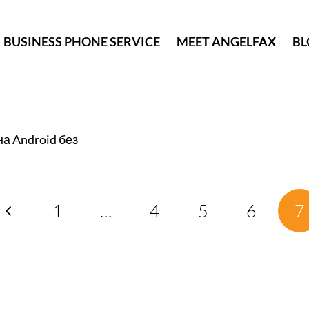
BUSINESS PHONE SERVICE
MEET ANGELFAX
BL
а Android без
1
…
4
5
6
7