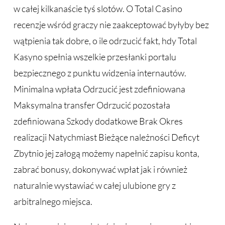
w całej kilkanaście tyś slotów. O Total Casino
recenzje wśród graczy nie zaakceptować byłyby bez
wątpienia tak dobre, o ile odrzucić fakt, hdy Total
Kasyno spełnia wszelkie przesłanki portalu
bezpiecznego z punktu widzenia internautów.
Minimalna wpłata Odrzucić jest zdefiniowana
Maksymalna transfer Odrzucić pozostała
zdefiniowana Szkody dodatkowe Brak Okres
realizacji Natychmiast Bieżące należności Deficyt
Zbytnio jej załogą możemy napełnić zapisu konta,
zabrać bonusy, dokonywać wpłat jak i również
naturalnie wystawiać w całej ulubione gry z
arbitralnego miejsca.