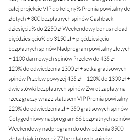
całej projekcie VIP do kolejny% Premia powitalny do
złotych + 300 bezpłatnych spinów Cashback
dziesięciu% do 2250 zł Weekendowy bonus reload
pięćdziesięciu% do 3150 zł + pięćdziesięciu
bezpłatnych spinów Nadprogram powitalny złotych
+ 1100 darmowych spinów Przelew do 435 zł –
120% do odwiedzenia 1300 zł + setka gratisowych
spinów Przelew powyżej 435 zł – 120% do 1300 zł +
dwie stówki bezpłatnych spinów Zwrot zapłaty na
rzecz graczy wraz z statusem VIP Premia powitalny
220% do odwiedzenia zł + 350 gratisowych spinów
Cotygodniowy nadprogram 66 bezpłatnych spinów
Weekendowy nadprogram do odwiedzenia 3500
złotych jak i również 77 bezpłatnych spinów