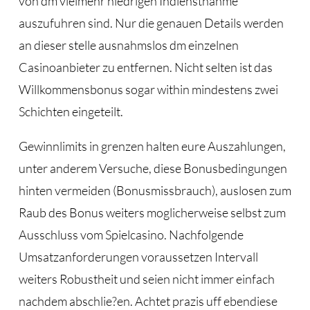
von dm vielmehr niedrigen Indienstnahme
auszufuhren sind. Nur die genauen Details werden
an dieser stelle ausnahmslos dm einzelnen
Casinoanbieter zu entfernen. Nicht selten ist das
Willkommensbonus sogar within mindestens zwei
Schichten eingeteilt.
Gewinnlimits in grenzen halten eure Auszahlungen,
unter anderem Versuche, diese Bonusbedingungen
hinten vermeiden (Bonusmissbrauch), auslosen zum
Raub des Bonus weiters moglicherweise selbst zum
Ausschluss vom Spielcasino. Nachfolgende
Umsatzanforderungen voraussetzen Intervall
weiters Robustheit und seien nicht immer einfach
nachdem abschlie?en. Achtet prazis uff ebendiese