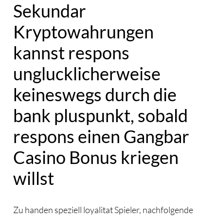
Sekundar
Kryptowahrungen
kannst respons
unglucklicherweise
keineswegs durch die
bank pluspunkt, sobald
respons einen Gangbar
Casino Bonus kriegen
willst
Zu handen speziell loyalitat Spieler, nachfolgende