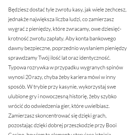
Będziesz dostać tyle zwrotu kasy, jak wiele zechcesz,
jednakże największa liczba ludzi, co zamierzasz
wygrać z pieniędzy, które zwracamy, owe dziesięć-
krotność zwrotu zapłaty. Aby konta bankowego
dawny bezpieczne, poprzednio wysłaniem pieniędzy
sprawdzamy Twój ilość lat oraz identyczność.
Typowa rozrywka w przypadku wygranych spinów
wynosi 20 razy, chyba żeby kariera mówi w inny
sposób. W trybie przy kasynie, wykorzystaj swe
ulubione gry i nowoczesną historię, żeby szybko
wrócić do odwiedzenia gier, które uwielbiasz.
Zamierzasz skoncentrować się dzięki grach,
pozostając dzięki dobrej przeszkodzie przy Booi
Casino, bowiem te elementy sterujące istnieją