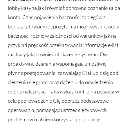
lobby kasyna jak i również ponowne poznanie salda
konta. Czas pojawienia baczności zabiegów z
bonusu z brakiem depozytu ma możliwość niekiedy
baczności różnić w zależności od warunków jak na
przykład prędkość przekazywania informacje e-list
mailowy jak i również obciążenie systemu. Ów
proaktywne działania wspomagają umożliwić
płynne postępowanie, zezwalając Ci skupić się pod
cieszeniu się grami oraz dążeniu do odwiedzenia
dobrej należności. Taka wykaz kontrolna posiada w
celu poprowadzenie Cię poprzez podstawowe
operowania, pomagając ustrzec się typowych
problemów i całkiem korzystać propozycję.