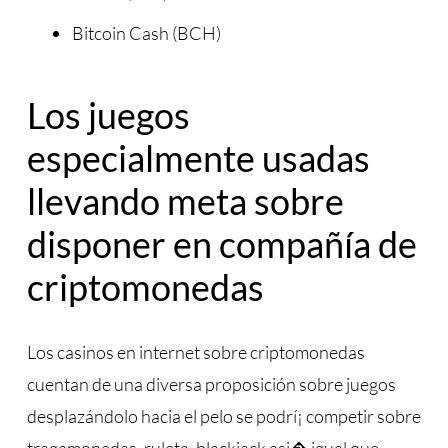
Bitcoin Cash (BCH)
Los juegos
especialmente usadas
llevando meta sobre
disponer en compañía de
criptomonedas
Los casinos en internet sobre criptomonedas
cuentan de una diversa proposición sobre juegos
desplazándolo hacia el pelo se podrí¡ competir sobre