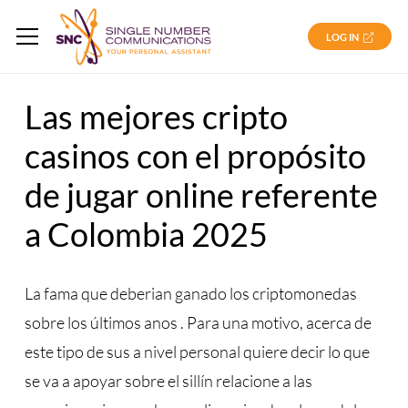
LOG IN
Las mejores cripto
casinos con el propósito
de jugar online referente
a Colombia 2025
La fama que deberian ganado los criptomonedas
sobre los últimos anos . Para una motivo, acerca de
este tipo de sus a nivel personal quiere decir lo que
se va a apoyar sobre el sillí­n relacione a las