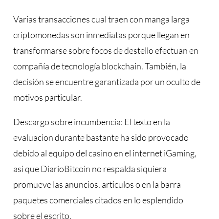
Varias transacciones cual traen con manga larga
criptomonedas son inmediatas porque llegan en
transformarse sobre focos de destello efectuan en
compañía de tecnología blockchain. También, la
decisión se encuentre garantizada por un oculto de
motivos particular.
Descargo sobre incumbencia: El texto en la
evaluacion durante bastante ha sido provocado
debido al equipo del casino en el internet iGaming,
asi que DiarioBitcoin no respalda siquiera
promueve las anuncios, articulos o en la barra
paquetes comerciales citados en lo esplendido
sobre el escrito.