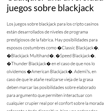
juegos sobre blackjack
Los juegos sobre blackjack para los cripto casinos
están desarrollados de niveles de programa
prestigiosos de la fabrica. Hay posibilidades para
esposos costumbres como �Classic Blackjack�,
�Blackjack Multihand�, �Speed Blackjack�,
�Thunder Blackjack� en el caso de que nos lo
olvidemos �American Blackjack�. Ademi?s, en
caso de que le atañe realizarse vieja de la grasa
deben marcar las posibilidades sobre elaborado
para argumento que permiten interactuar con
cualquier crupier real por el confort sobre la morada