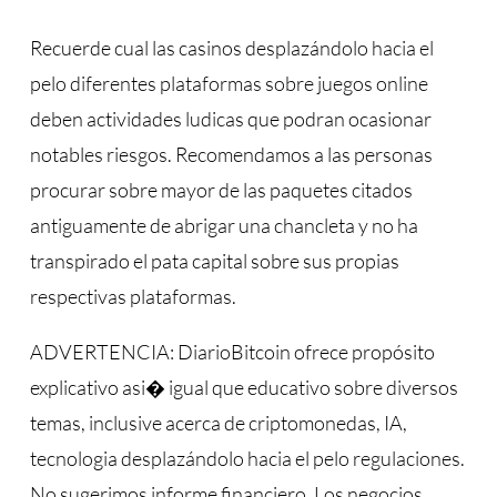
Recuerde cual las casinos desplazándolo hacia el
pelo diferentes plataformas sobre juegos online
deben actividades ludicas que podran ocasionar
notables riesgos. Recomendamos a las personas
procurar sobre mayor de las paquetes citados
antiguamente de abrigar una chancleta y no ha
transpirado el pata capital sobre sus propias
respectivas plataformas.
ADVERTENCIA: DiarioBitcoin ofrece propósito
explicativo asi� igual que educativo sobre diversos
temas, inclusive acerca de criptomonedas, IA,
tecnologia desplazándolo hacia el pelo regulaciones.
No sugerimos informe financiero. Los negocios