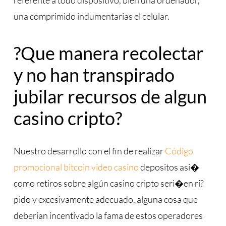
referente a todo dispositivo, bien una ordenador,
una comprimido indumentarias el celular.
?Que manera recolectar
y no han transpirado
jubilar recursos de algun
casino cripto?
Nuestro desarrollo con el fin de realizar
Código
promocional bitcoin video casino
depositos asi�
como retiros sobre algún casino cripto seri�en ri?
pido y excesivamente adecuado, alguna cosa que
deberian incentivado la fama de estos operadores