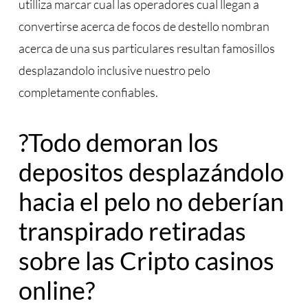
utilliza marcar cual las operadores cual llegan a
convertirse acerca de focos de destello nombran
acerca de una sus particulares resultan famosillos
desplazandolo inclusive nuestro pelo
completamente confiables.
?Todo demoran los
depositos desplazándolo
hacia el pelo no deberían
transpirado retiradas
sobre las Cripto casinos
online?