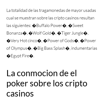
La totalidad de las tragamonedas de mayor usadas
cual se muestran sobre las cripto casinos resultan
las siguientes: �Buffalo Power�, �Sweet
Bonanza�, �Wolf Gold�, �Tiger Jungle�,
�Very Hot cinco�, �Power of Gods�, �Power
of Olympus�, �Big Bass Splash�, indumentarias
�Egypt Fire�.
La conmocion de el
poker sobre los cripto
casinos