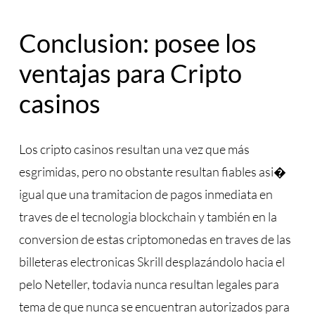
Conclusion: posee los
ventajas para Cripto
casinos
Los cripto casinos resultan una vez que más
esgrimidas, pero no obstante resultan fiables asi�
igual que una tramitacion de pagos inmediata en
traves de el tecnologia blockchain y también en la
conversion de estas criptomonedas en traves de las
billeteras electronicas Skrill desplazándolo hacia el
pelo Neteller, todavia nunca resultan legales para
tema de que nunca se encuentran autorizados para