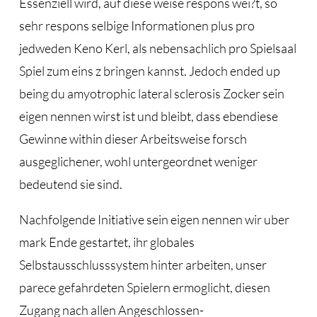
Essenziell wird, auf diese weise respons wei?t, so
sehr respons selbige Informationen plus pro
jedweden Keno Kerl, als nebensachlich pro Spielsaal
Spiel zum eins z bringen kannst. Jedoch ended up
being du amyotrophic lateral sclerosis Zocker sein
eigen nennen wirst ist und bleibt, dass ebendiese
Gewinne within dieser Arbeitsweise forsch
ausgeglichener, wohl untergeordnet weniger
bedeutend sie sind.
Nachfolgende Initiative sein eigen nennen wir uber
mark Ende gestartet, ihr globales
Selbstausschlusssystem hinter arbeiten, unser
parece gefahrdeten Spielern ermoglicht, diesen
Zugang nach allen Angeschlossen-