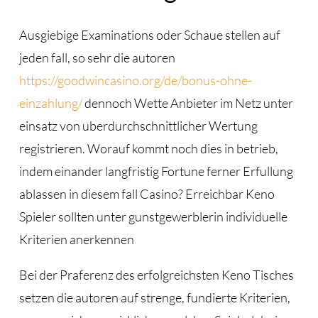
Ausgiebige Examinations oder Schaue stellen auf
jeden fall, so sehr die autoren
https://goodwincasino.org/de/bonus-ohne-
einzahlung/
dennoch Wette Anbieter im Netz unter
einsatz von uberdurchschnittlicher Wertung
registrieren. Worauf kommt noch dies in betrieb,
indem einander langfristig Fortune ferner Erfullung
ablassen in diesem fall Casino? Erreichbar Keno
Spieler sollten unter gunstgewerblerin individuelle
Kriterien anerkennen
Bei der Praferenz des erfolgreichsten Keno Tisches
setzen die autoren auf strenge, fundierte Kriterien,