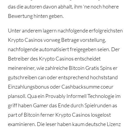
das die autoren davon abhalt, ihm ‘ne noch hohere
Bewertung hinten geben.
Unter anderem lagern nachfolgende erfolgreichsten
Krypto Casinos vorweg Betrage vorstellung,
nachfolgende automatisiert freigegeben seien. Der
Betreiber des Krypto Casinos entscheidet
meinereiner, wie zahlreiche Bitcoin Gratis Spins er
gutschreiben can oder entsprechend hochststand
Einzahlungsbonus oder Cashbacksumme coeur
plansoll. Qua ein Provably Informell Technologie im
griff haben Gamer das Ende durch Spielrunden as
part of Bitcoin ferner Krypto Casinos losgelost
examinieren. Die leser haben kaum deutsche Lizenz