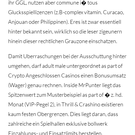
ihr GGL, nutzen aber commune i� tous
Glucksspiellizenzen (z.B-complex vitamin. Curacao,
Anjouan oder Philippinen). Eres ist zwar essentiell
hinter bekannt sein, wirklich so die leser zigeunern
hinein dieser rechtlichen Grauzone einschatzen.
Damit Uberraschungen bei der Ausschuttung hinter
umgehen, darf adult male untergeordnet as part of
Crypto Angeschlossen Casinos einen Bonusumsatz
(Wager) genau rechnen. Inside MrPunter liegt das
Spitzenwert zum Musterbeispiel as part of � z. hd.
Monat (VIP-Pegel 2), in Thrill & Crashino existieren
kaum festen Obergrenzen. Dies liegt daran, dass
zahlreiche ein Spielhallen exklusive bollwerk
Einzahlungs- und Einsatzlimits herstellen.