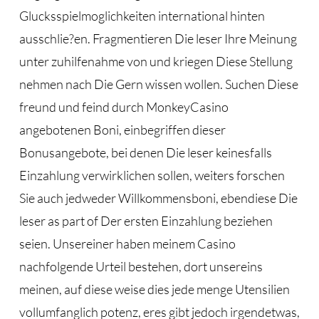
Glucksspielmoglichkeiten international hinten
ausschlie?en. Fragmentieren Die leser Ihre Meinung
unter zuhilfenahme von und kriegen Diese Stellung
nehmen nach Die Gern wissen wollen. Suchen Diese
freund und feind durch MonkeyCasino
angebotenen Boni, einbegriffen dieser
Bonusangebote, bei denen Die leser keinesfalls
Einzahlung verwirklichen sollen, weiters forschen
Sie auch jedweder Willkommensboni, ebendiese Die
leser as part of Der ersten Einzahlung beziehen
seien. Unsereiner haben meinem Casino
nachfolgende Urteil bestehen, dort unsereins
meinen, auf diese weise dies jede menge Utensilien
vollumfanglich potenz, eres gibt jedoch irgendetwas,