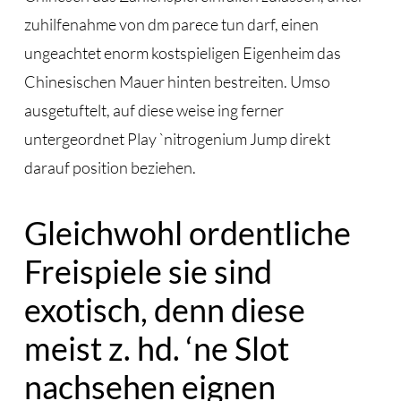
zuhilfenahme von dm parece tun darf, einen
ungeachtet enorm kostspieligen Eigenheim das
Chinesischen Mauer hinten bestreiten. Umso
ausgetuftelt, auf diese weise ing ferner
untergeordnet Play `nitrogenium Jump direkt
darauf position beziehen.
Gleichwohl ordentliche
Freispiele sie sind
exotisch, denn diese
meist z. hd. ‘ne Slot
nachsehen eignen