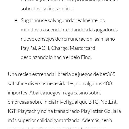
sobre los casinos online.
Sugarhouse salvaguarda realmente los
mundos trascendente, dando a las jugadores
nueve consejos de remuneración, asimismo
PayPal, ACH, Charge, Mastercard
desplazandolo hacia el pelo Find.
Una recien estrenada libreria de juegos de bet365
satisface diversas necesidades, con algunas 400
importes. Abarca juegos fraga casino sobre
empresas sobre inicial nivel igual que BTG, NetEnt,
IGT, Playtech y no ha transpirado Play’letter Go, la la
más superior calidad garantizada. Además, serí­a