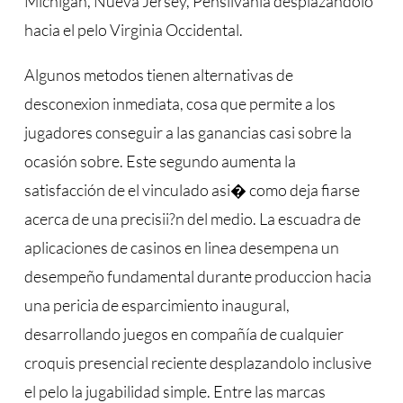
Michigan, Nueva Jersey, Pensilvania desplazándolo
hacia el pelo Virginia Occidental.
Algunos metodos tienen alternativas de
desconexion inmediata, cosa que permite a los
jugadores conseguir a las ganancias casi sobre la
ocasión sobre. Este segundo aumenta la
satisfacción de el vinculado asi� como deja fiarse
acerca de una precisii?n del medio. La escuadra de
aplicaciones de casinos en linea desempena un
desempeño fundamental durante produccion hacia
una pericia de esparcimiento inaugural,
desarrollando juegos en compañía de cualquier
croquis presencial reciente desplazandolo inclusive
el pelo la jugabilidad simple. Entre las marcas