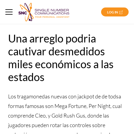
LOG IN
Una arreglo podria
cautivar desmedidos
miles económicos a las
estados
Los tragamonedas nuevas con jackpot de de todsa
formas famosas son Mega Fortune, Per Night, cual
comprende Cleo, y Gold Rush Gus, donde las
jugadores pueden rotar las controles sobre