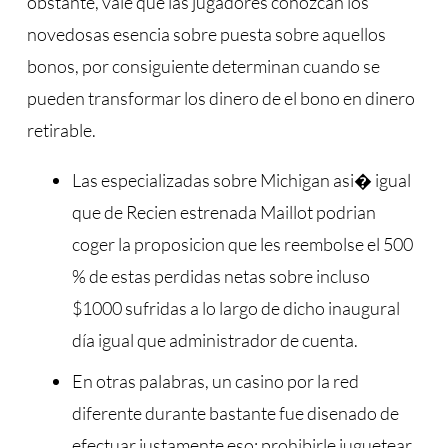
obstante, vale que las jugadores conozcan los
novedosas esencia sobre puesta sobre aquellos
bonos, por consiguiente determinan cuando se
pueden transformar los dinero de el bono en dinero
retirable.
Las especializadas sobre Michigan asi� igual
que de Recien estrenada Maillot podrian
coger la proposicion que les reembolse el 500
% de estas perdidas netas sobre incluso
$1000 sufridas a lo largo de dicho inaugural
día igual que administrador de cuenta.
En otras palabras, un casino por la red
diferente durante bastante fue disenado de
efectuar justamente eso: prohibirle juguetear