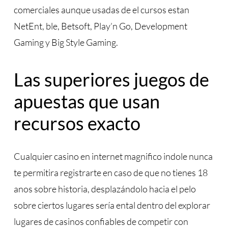
comerciales aunque usadas de el cursos estan
NetEnt, ble, Betsoft, Play’n Go, Development
Gaming y Big Style Gaming.
Las superiores juegos de
apuestas que usan
recursos exacto
Cualquier casino en internet magnifico indole nunca
te permitira registrarte en caso de que no tienes 18
anos sobre historia, desplazándolo hacia el pelo
sobre ciertos lugares serí­a ental dentro del explorar
lugares de casinos confiables de competir con