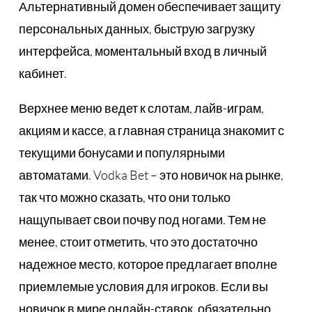
Альтернативный домен обеспечивает защиту
персональных данных, быструю загрузку
интерфейса, моментальный вход в личный
кабинет.
Верхнее меню ведет к слотам, лайв-играм,
акциям и кассе, а главная страница знакомит с
текущими бонусами и популярными
автоматами. Vodka Bet – это новичок на рынке,
так что можно сказать, что они только
нащупывает свои почву под ногами. Тем не
менее, стоит отметить, что это достаточно
надежное место, которое предлагает вполне
приемлемые условия для игроков. Если вы
новичок в мире онлайн-ставок, обязательно