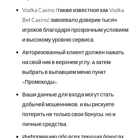
Vodka Casino (также известное как Vodka
Bet Casino) завоевало доверие тысяч
игроков благодаря прозрачным условиям
и высокому уровню сервиса.
Авторизованный клиент должен нажать
на свой ник в верхнем углу, а затем
выбрать в выпавшем меню пункт
«Промокоды».
Ваши данные для входа могут стать
добычей мошенников, и вы рискуете
потерять не только свои бонусы, но и
личные средства.
Информацию обо всех текущих бонусах