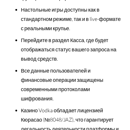
Настольные игры доступны как в
стандартном режиме, так и в live-формате
с реальными крупье.
Перейдите в раздел Касса, где будет
отображаться статус вашего запроса на
вывод средств.
Все данные пользователей и
финансовые операции защищены
современными протоколами
шифрования.
Казино Vodka обладает лицензией
Кюрасао (№8048/JAZ), что гарантирует
легальность деятельности платформы и