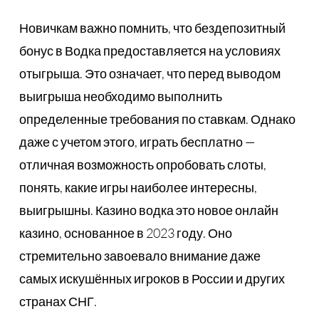
Новичкам важно помнить, что бездепозитный
бонус в Водка предоставляется на условиях
отыгрыша. Это означает, что перед выводом
выигрыша необходимо выполнить
определенные требования по ставкам. Однако
даже с учетом этого, играть бесплатно —
отличная возможность опробовать слоты,
понять, какие игры наиболее интересны,
выигрышны. Казино водка это новое онлайн
казино, основанное в 2023 году. Оно
стремительно завоевало внимание даже
самых искушённых игроков в России и других
странах СНГ.