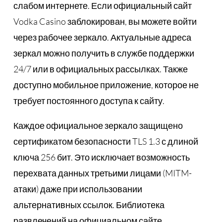
слабом интернете. Если официальный сайт
Vodka Casino заблокирован, вы можете войти
через рабочее зеркало. Актуальные адреса
зеркал можно получить в службе поддержки
24/7 или в официальных рассылках. Также
доступно мобильное приложение, которое не
требует постоянного доступа к сайту.
Каждое официальное зеркало защищено
сертификатом безопасности TLS 1.3 с длиной
ключа 256 бит. Это исключает возможность
перехвата данных третьими лицами (MITM-
атаки) даже при использовании
альтернативных ссылок. Библиотека
развлечений на официальном сайте