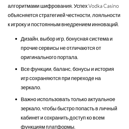
алгоритмами шифрования. Успех Vodka Casino
объясняется стратегией честности, лояльности
к игроку и постоянным внедрением инноваций.
Дизайн, выбор игр, бонусная система и
прочие сервисы не отличаются от
оригинального портала.
Все функции, баланс, бонусы и история
игр сохраняются при переходе на
зеркало.
Важно использовать только актуальное
зеркало, чтобы быстро попасть в личный
кабинет и сохранить доступ ко всем
функциям платформы.