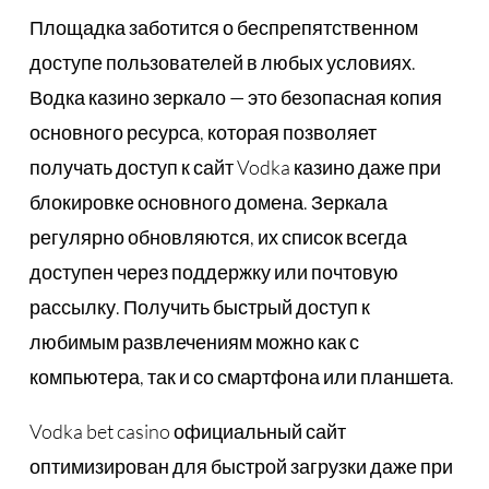
Площадка заботится о беспрепятственном
доступе пользователей в любых условиях.
Водка казино зеркало — это безопасная копия
основного ресурса, которая позволяет
получать доступ к сайт Vodka казино даже при
блокировке основного домена. Зеркала
регулярно обновляются, их список всегда
доступен через поддержку или почтовую
рассылку. Получить быстрый доступ к
любимым развлечениям можно как с
компьютера, так и со смартфона или планшета.
Vodka bet casino официальный сайт
оптимизирован для быстрой загрузки даже при