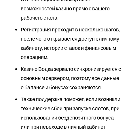
возможностей казино прямо с вашего
рабочего стола.
Регистрация проходит в несколько шагов,
после чего открывается доступ к личному
кабинету, истории ставок и финансовым
операциям.
Казино Водка зеркало синхронизируется с
основным сервером, поэтому все данные
о балансе и бонусах сохраняются.
Также поддержка поможет, если возникли
технические сбои при запуске слотов, при
использовании бездепозитного бонуса
или при переходе в личный кабинет.