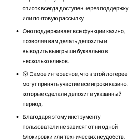
список всегда доступен через поддержку
или почтовую рассылку.
Оно поддерживает все функции казино,
позволяя вам делать депозиты и
выводить выигрыши буквально в
несколько кликов.
😮 Самое интересное, что в этой лотерее
могут принять участие все игроки казино,
которые сделали депозит в указанный
период.
Благодаря этому инструменту
пользователи не зависят от ни одной
блокировки или технических неудобств.