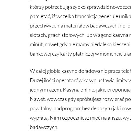
którzy potrzebują szybko sprawdzić nowoczes
pamiętać, iż wszelka transakcja generuje unik
przechwycenia materiałów badawczych, np. ph
slotach, grach stołowych lub w agend kasyna n
minut, nawet gdy nie mamy niedaleko kieszen
bankowej czy karty płatniczej w momencie tran
W całej globie kasyno doładowanie przez telef
Dużej ilości operatorów kasyn ustawia limity 
jednym razem. Kasyna online, jakie proponują 
Nawet, wówczas gdy spróbujesz rozwierać pob
powitalny, nadprogram bez depozytu jak i rów
wypłatą. Nim rozpoczniesz mieć na afiszu, wy
badawczych.