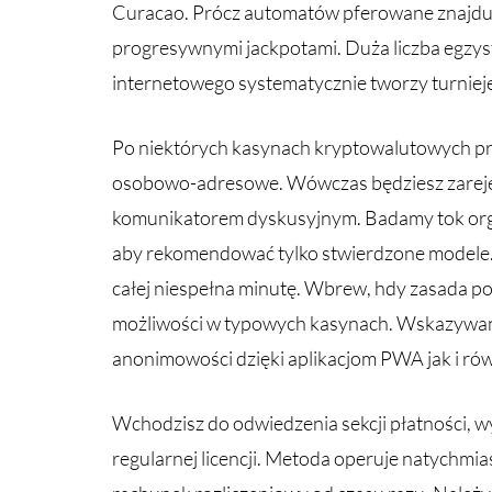
Curacao. Prócz automatów pferowane znajdują s
progresywnymi jackpotami. Duża liczba egzyst
internetowego systematycznie tworzy turnie
Po niektórych kasynach kryptowalutowych proc
osobowo-adresowe. Wówczas będziesz zareje
komunikatorem dyskusyjnym. Badamy tok organ
aby rekomendować tylko stwierdzone modele. 
całej niespełna minutę. Wbrew, hdy zasada pod 
możliwości w typowych kasynach. Wskazywane p
anonimowości dzięki aplikacjom PWA jak i ró
Wchodzisz do odwiedzenia sekcji płatności, wy
regularnej licencji. Metoda operuje natychm