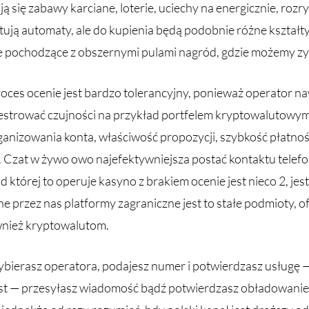
ię zabawy karciane, loterie, uciechy na energicznie, rozry
ują automaty, ale do kupienia będą podobnie różne kształty
je pochodzące z obszernymi pulami nagród, gdzie możemy z
es ocenie jest bardzo tolerancyjny, ponieważ operator nawe
strować czujności na przykład portfelem kryptowalutowym
izowania konta, właściwość propozycji, szybkość płatnośc
Czat w żywo owo najefektywniejsza postać kontaktu telefo
której to operuje kasyno z brakiem ocenie jest nieco 2, jest 
rzez nas platformy zagraniczne jest to stałe podmioty, of
wnież kryptowalutom.
bierasz operatora, podajesz numer i potwierdzasz usługę — 
iast — przesyłasz wiadomość bądź potwierdzasz obładowani