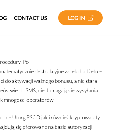
LOG IN
OG
CONTACT US
procedury. Po
ą matematycznie destrukcyjne w celu budżetu –
ści do aktywacji ważnego bonusu, a nie stara
eństwie do SMS, nie domagają się wysyłania
bok mnogości operatorów.
łacone Utorg PSCD jak i również kryptowaluty.
ajdują się pferowane na bazie autoryzacji