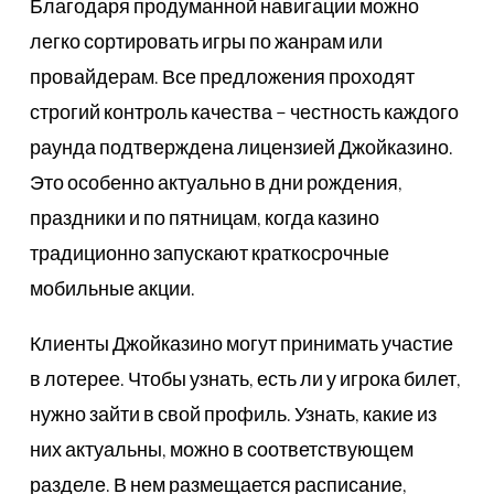
Благодаря продуманной навигации можно
легко сортировать игры по жанрам или
провайдерам. Все предложения проходят
строгий контроль качества – честность каждого
раунда подтверждена лицензией Джойказино.
Это особенно актуально в дни рождения,
праздники и по пятницам, когда казино
традиционно запускают краткосрочные
мобильные акции.
Клиенты Джойказино могут принимать участие
в лотерее. Чтобы узнать, есть ли у игрока билет,
нужно зайти в свой профиль. Узнать, какие из
них актуальны, можно в соответствующем
разделе. В нем размещается расписание,