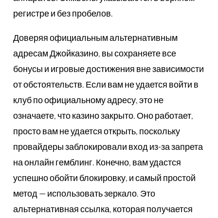
регистре и без пробелов.
Доверяя официальным альтернативным
адресам Джойказино, вы сохраняете все
бонусы и игровые достижения вне зависимости
от обстоятельств. Если вам не удается войти в
клуб по официальному адресу, это не
означаете, что казино закрыто. Оно работает,
просто вам не удается открыть, поскольку
провайдеры заблокировали вход из-за запрета
на онлайн гемблинг. Конечно, вам удастся
успешно обойти блокировку, и самый простой
метод — использовать зеркало. Это
альтернативная ссылка, которая получается