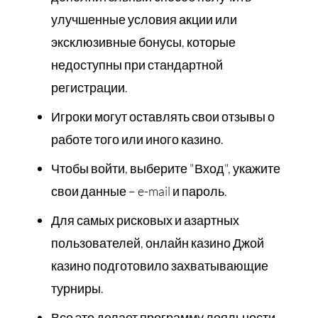
улучшенные условия акции или
эксклюзивные бонусы, которые
недоступны при стандартной
регистрации.
Игроки могут оставлять свои отзывы о
работе того или иного казино.
Чтобы войти, выберите "Вход", укажите
свои данные – e-mail и пароль.
Для самых рисковых и азартных
пользователей, онлайн казино Джой
казино подготовило захватывающие
турниры.
Все это делает программу лояльности