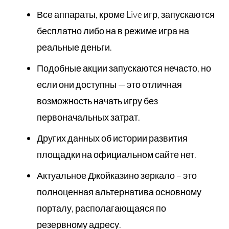
Все аппараты, кроме Live игр, запускаются
бесплатно либо на в режиме игра на
реальные деньги.
Подобные акции запускаются нечасто, но
если они доступны — это отличная
возможность начать игру без
первоначальных затрат.
Других данных об истории развития
площадки на официальном сайте нет.
Актуальное Джойказино зеркало – это
полноценная альтернатива основному
порталу, располагающаяся по
резервному адресу.