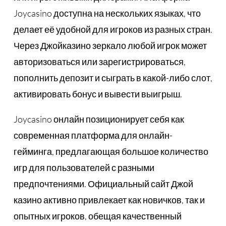
Joycasino доступна на нескольких языках, что
делает её удобной для игроков из разных стран.
Через Джойказино зеркало любой игрок может
авторизоваться или зарегистрироваться,
пополнить депозит и сыграть в какой-либо слот,
активировать бонус и вывести выигрыш.
Joycasino онлайн позиционирует себя как
современная платформа для онлайн-
гейминга, предлагающая большое количество
игр для пользователей с разными
предпочтениями. Официальный сайт Джой
казино активно привлекает как новичков, так и
опытных игроков, обещая качественный