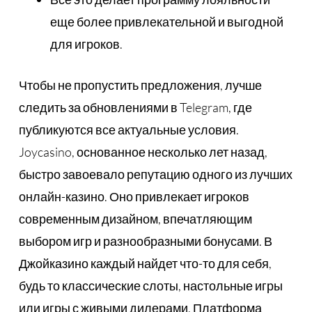
еще более привлекательной и выгодной
для игроков.
Чтобы не пропустить предложения, лучше
следить за обновлениями в Telegram, где
публикуются все актуальные условия.
Joycasino, основанное несколько лет назад,
быстро завоевало репутацию одного из лучших
онлайн-казино. Оно привлекает игроков
современным дизайном, впечатляющим
выбором игр и разнообразными бонусами. В
Джойказино каждый найдет что-то для себя,
будь то классические слоты, настольные игры
или игры с живыми дилерами. Платформа