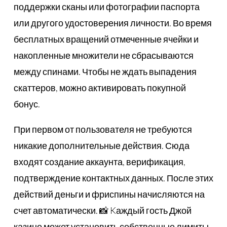
поддержки сканы или фотографии паспорта
или другого удостоверения личности. Во время
бесплатных вращений отмеченные ячейки и
накопленные множители не сбрасываются
между спинами. Чтобы не ждать выпадения
скаттеров, можно активировать покупной
бонус.
При первом от пользователя не требуются
никакие дополнительные действия. Сюда
входят создание аккаунта, верификация,
подтверждение контактных данных. После этих
действий деньги и фриспины начисляются на
счет автоматически. 📸 Kаждый гость Джой
казино может установить собственные лимиты