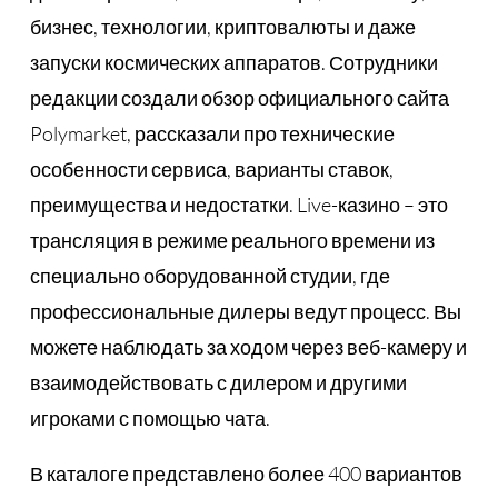
бизнес, технологии, криптовалюты и даже
запуски космических аппаратов. Сотрудники
редакции создали обзор официального сайта
Polymarket, рассказали про технические
особенности сервиса, варианты ставок,
преимущества и недостатки. Live-казино – это
трансляция в режиме реального времени из
специально оборудованной студии, где
профессиональные дилеры ведут процесс. Вы
можете наблюдать за ходом через веб-камеру и
взаимодействовать с дилером и другими
игроками с помощью чата.
В каталоге представлено более 400 вариантов