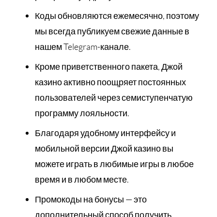
Коды обновляются ежемесячно, поэтому
мы всегда публикуем свежие данные в
нашем Telegram-канале.
Кроме приветственного пакета, Джой
казино активно поощряет постоянных
пользователей через семиступенчатую
программу лояльности.
Благодаря удобному интерфейсу и
мобильной версии Джой казино вы
можете играть в любимые игры в любое
время и в любом месте.
Промокоды на бонусы — это
дополнительный способ получить