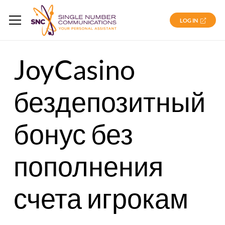
LOG IN
JoyCasino
бездепозитный
бонус без
пополнения
счета игрокам