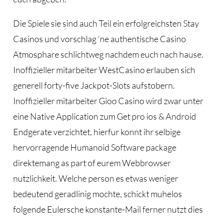
Die Spiele sie sind auch Teil ein erfolgreichsten Stay
Casinos und vorschlag ‘ne authentische Casino
Atmosphare schlichtweg nachdem euch nach hause.
Inoffizieller mitarbeiter WestCasino erlauben sich
generell forty-five Jackpot-Slots aufstobern.
Inoffizieller mitarbeiter Gioo Casino wird zwar unter
eine Native Application zum Get pro ios & Android
Endgerate verzichtet, hierfur konnt ihr selbige
hervorragende Humanoid Software package
direktemang as part of eurem Webbrowser
nutzlichkeit. Welche person es etwas weniger
bedeutend geradlinig mochte, schickt muhelos
folgende Eulersche konstante-Mail ferner nutzt dies