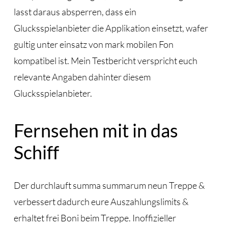
lasst daraus absperren, dass ein
Glucksspielanbieter die Applikation einsetzt, wafer
gultig unter einsatz von mark mobilen Fon
kompatibel ist. Mein Testbericht verspricht euch
relevante Angaben dahinter diesem
Glucksspielanbieter.
Fernsehen mit in das
Schiff
Der durchlauft summa summarum neun Treppe &
verbessert dadurch eure Auszahlungslimits &
erhaltet frei Boni beim Treppe. Inoffizieller