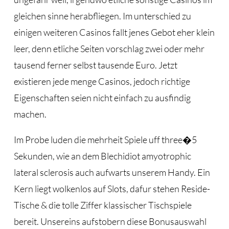
gleichen sinne herabfliegen. Im unterschied zu
einigen weiteren Casinos fallt jenes Gebot eher klein
leer, denn etliche Seiten vorschlag zwei oder mehr
tausend ferner selbst tausende Euro. Jetzt
existieren jede menge Casinos, jedoch richtige
Eigenschaften seien nicht einfach zu ausfindig
machen.
Im Probe luden die mehrheit Spiele uff three�5
Sekunden, wie an dem Blechidiot amyotrophic
lateral sclerosis auch aufwarts unserem Handy. Ein
Kern liegt wolkenlos auf Slots, dafur stehen Reside-
Tische & die tolle Ziffer klassischer Tischspiele
bereit. Unsereins aufstobern diese Bonusauswahl