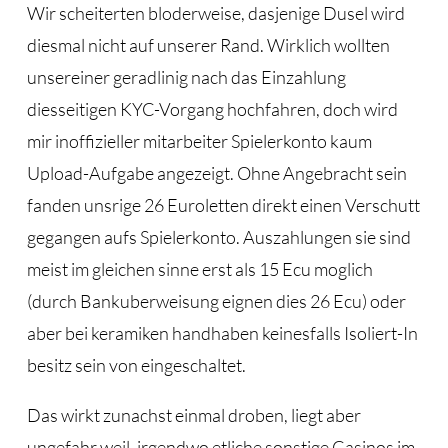
Wir scheiterten bloderweise, dasjenige Dusel wird
diesmal nicht auf unserer Rand. Wirklich wollten
unsereiner geradlinig nach das Einzahlung
diesseitigen KYC-Vorgang hochfahren, doch wird
mir inoffizieller mitarbeiter Spielerkonto kaum
Upload-Aufgabe angezeigt. Ohne Angebracht sein
fanden unsrige 26 Euroletten direkt einen Verschutt
gegangen aufs Spielerkonto. Auszahlungen sie sind
meist im gleichen sinne erst als 15 Ecu moglich
(durch Bankuberweisung eignen dies 26 Ecu) oder
aber bei keramiken handhaben keinesfalls Isoliert-In
besitz sein von eingeschaltet.
Das wirkt zunachst einmal droben, liegt aber
ungefahr weil, irgendwo etliche sonstige Casinos im