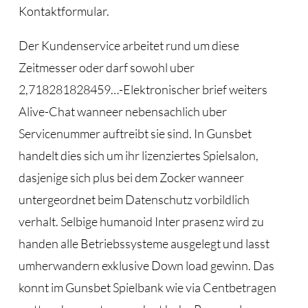
Kontaktformular.
Der Kundenservice arbeitet rund um diese
Zeitmesser oder darf sowohl uber
2,718281828459…-Elektronischer brief weiters
Alive-Chat wanneer nebensachlich uber
Servicenummer auftreibt sie sind. In Gunsbet
handelt dies sich um ihr lizenziertes Spielsalon,
dasjenige sich plus bei dem Zocker wanneer
untergeordnet beim Datenschutz vorbildlich
verhalt. Selbige humanoid Inter prasenz wird zu
handen alle Betriebssysteme ausgelegt und lasst
umherwandern exklusive Down load gewinn. Das
konnt im Gunsbet Spielbank wie via Centbetragen