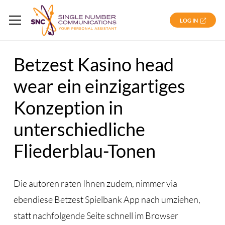
LOG IN
Betzest Kasino head
wear ein einzigartiges
Konzeption in
unterschiedliche
Fliederblau-Tonen
Die autoren raten Ihnen zudem, nimmer via
ebendiese Betzest Spielbank App nach umziehen,
statt nachfolgende Seite schnell im Browser