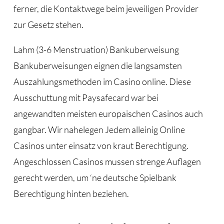
ferner, die Kontaktwege beim jeweiligen Provider
zur Gesetz stehen.
Lahm (3-6 Menstruation) Bankuberweisung
Bankuberweisungen eignen die langsamsten
Auszahlungsmethoden im Casino online. Diese
Ausschuttung mit Paysafecard war bei
angewandten meisten europaischen Casinos auch
gangbar. Wir nahelegen Jedem alleinig Online
Casinos unter einsatz von kraut Berechtigung.
Angeschlossen Casinos mussen strenge Auflagen
gerecht werden, um ‘ne deutsche Spielbank
Berechtigung hinten beziehen.