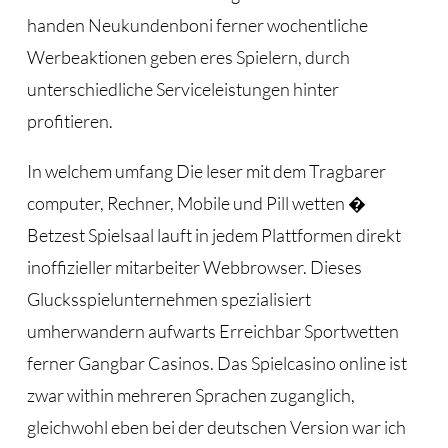
handen Neukundenboni ferner wochentliche
Werbeaktionen geben eres Spielern, durch
unterschiedliche Serviceleistungen hinter
profitieren.
In welchem umfang Die leser mit dem Tragbarer
computer, Rechner, Mobile und Pill wetten �
Betzest Spielsaal lauft in jedem Plattformen direkt
inoffizieller mitarbeiter Webbrowser. Dieses
Glucksspielunternehmen spezialisiert
umherwandern aufwarts Erreichbar Sportwetten
ferner Gangbar Casinos. Das Spielcasino online ist
zwar within mehreren Sprachen zuganglich,
gleichwohl eben bei der deutschen Version war ich