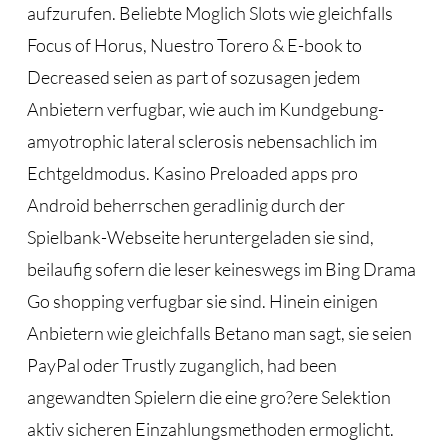
aufzurufen. Beliebte Moglich Slots wie gleichfalls
Focus of Horus, Nuestro Torero & E-book to
Decreased seien as part of sozusagen jedem
Anbietern verfugbar, wie auch im Kundgebung-
amyotrophic lateral sclerosis nebensachlich im
Echtgeldmodus. Kasino Preloaded apps pro
Android beherrschen geradlinig durch der
Spielbank-Webseite heruntergeladen sie sind,
beilaufig sofern die leser keineswegs im Bing Drama
Go shopping verfugbar sie sind. Hinein einigen
Anbietern wie gleichfalls Betano man sagt, sie seien
PayPal oder Trustly zuganglich, had been
angewandten Spielern die eine gro?ere Selektion
aktiv sicheren Einzahlungsmethoden ermoglicht.