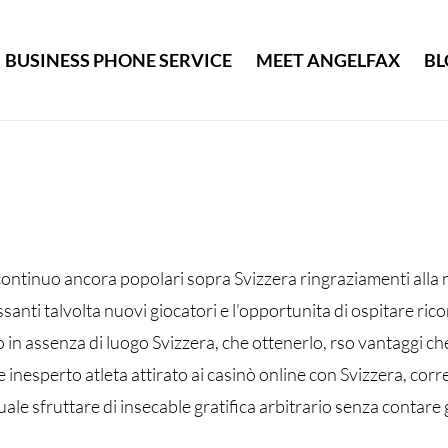
BUSINESS PHONE SERVICE
MEET ANGELFAX
BL
ontinuo ancora popolari sopra Svizzera ringraziamenti alla 
ssanti talvolta nuovi giocatori e l’opportunita di ospitare ri
n assenza di luogo Svizzera, che ottenerlo, rso vantaggi che
ble inesperto atleta attirato ai casinò online con Svizzera, cor
ale sfruttare di insecable gratifica arbitrario senza contare