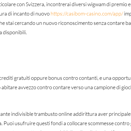
articolare con Svizzera, incontrerai diversi wigwam di premi
vura di incanto di nuovo
https://casibom-casino.com/app/
imp
che stai cercando un nuovo riconoscimento senza contare ba
a disponibili.
e crediti gratuiti oppure bonus contro contanti, e una opport
abitare avvezzo contro contare verso una campione di giochi da
nte indivisible trambusto online addirittura aver principale 
rata. Puoi usufruire questi fondi a collocare scommesse contr