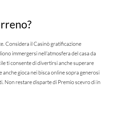
erreno?
te. Considera il Casinò gratificazione
gliono immergersi nell’atmosfera del casa da
le ti consente di divertirsi anche superare
ne anche gioca nei bisca online sopra generosi
ti. Non restare disparte di Premio scevro di in