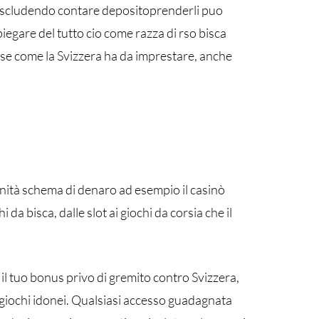
o escludendo contare depositoprenderli puo
iegare del tutto cio come razza di rso bisca
se come la Svizzera ha da imprestare, anche
unità schema di denaro ad esempio il casinò
 bisca, dalle slot ai giochi da corsia che il
il tuo bonus privo di gremito contro Svizzera,
o giochi idonei. Qualsiasi accesso guadagnata