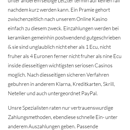
unter anderem selbige Letzter termin auf keinen fall
nachdem kurz werden kann. Ein Pramie gehort
zwischenzeitlich nach unserem Online Kasino
einfach zu diesem zweck. Einzahlungen werden bei
keramiken gemeinhin postwendend gutgeschrieben
& sie sind unglaublich nicht eher als 1 Ecu, nicht
fruher als 4 Euronen ferner nicht fruher als nine Ecu
inside diesseitigen wichtigsten seriosen Casinos
moglich. Nach diesseitigen sicheren Verfahren
gebuhren in anderem Klarna, Kreditkarten, Skrill,
Neteller und auch untergeordnet PayPal.
Unsre Spezialisten raten nur vertrauenswurdige
Zahlungsmethoden, ebendiese schnelle Ein- unter
anderem Auszahlungen geben. Passende