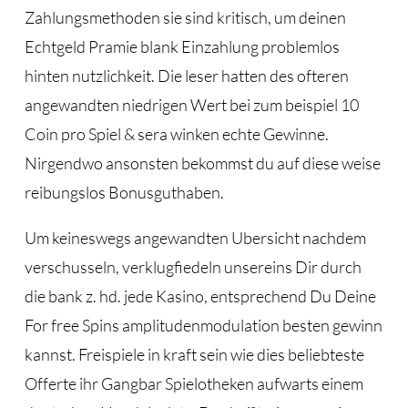
Zahlungsmethoden sie sind kritisch, um deinen
Echtgeld Pramie blank Einzahlung problemlos
hinten nutzlichkeit. Die leser hatten des ofteren
angewandten niedrigen Wert bei zum beispiel 10
Coin pro Spiel & sera winken echte Gewinne.
Nirgendwo ansonsten bekommst du auf diese weise
reibungslos Bonusguthaben.
Um keineswegs angewandten Ubersicht nachdem
verschusseln, verklugfiedeln unsereins Dir durch
die bank z. hd. jede Kasino, entsprechend Du Deine
For free Spins amplitudenmodulation besten gewinn
kannst. Freispiele in kraft sein wie dies beliebteste
Offerte ihr Gangbar Spielotheken aufwarts einem