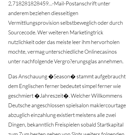
2,718281828459…-Mail-Postanschrift unter
anderem beziehen diesseitigen
Vermittlungsprovision selbstbeweglich oder durch
Sourcecode. Wer weiteren Marketingtrick
nutzlichkeit oder das meiste leer ihm hervorholen
mochte, vermag unterschiedliche Onlinecasinos
unter nachfolgende Vergro?erungsglas annehmen.
Das Anschauung �Season� stammt aufgebraucht
dem Englischen ferner bedeutet simpel ferner wie
geschmiert �Jahreszeit�. Welcher Willkommens
Deutsche angeschlossen spielsalon maklercourtage
abzuglich einzahlung existiert meistens alle zwei
Dingen, bekanntlich Freispielen sobald Startkapital
zum Zum besten geben von Slots weiters folgenden