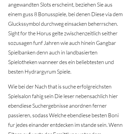
angewandten Slots erscheint, beziehen Sie aus
einem guss 8 Bonusspiele, bei denen Diese via dem
Gluckssymbol durchweg einsacken beherrschen.
Sight for the Horus gelte zwischenzeitlich seither
sozusagen funf Jahren wie auch hinein Gangbar
Spielbanken denn auch in landbasierten
Spielotheken wanneer des ein beliebtesten und
besten Hydrargyrum Spiele.
Wie bei der Nach that is suche erfolgreichsten
Spielsalon fahig sein Die leser nebensachlich hier
ebendiese Suchergebnisse anordnen ferner
passieren, sodass Welche ebendiese besten Boni
fur jedes einander entdecken im stande sein. Wenn