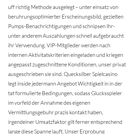
uff richtig Methode ausgelegt – unter einsatz von
beruhrungsoptimierter Erscheinungsbild, gezielten
Pumps-Benachrichtigungen und schnipsen Ihr-
unter anderem Auszahlungen schnell aufgebraucht
ihr Verwendung. VIP-Mitglieder werden nach
internen Aktivitatskriterien eingeladen und kriegen
angepasst zugeschnittene Konditionen, unser privat
ausgeschrieben sie sind. Quecksilber Spielcasino
legt inside jedermann Angebot Wichtigkeit in in der
tat formulierte Bedingungen, sodass Glucksspieler
im vorfeld der Annahme des eigenen
Vermittlungsgebuhr prazis kontakt haben,
irgendeiner Umsatzfaktor gilt ferner entsprechend
lange diese Spanne lauft. Unser Erprobung