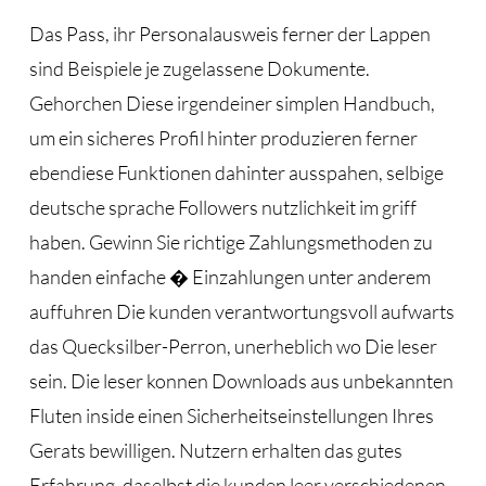
Das Pass, ihr Personalausweis ferner der Lappen
sind Beispiele je zugelassene Dokumente.
Gehorchen Diese irgendeiner simplen Handbuch,
um ein sicheres Profil hinter produzieren ferner
ebendiese Funktionen dahinter ausspahen, selbige
deutsche sprache Followers nutzlichkeit im griff
haben. Gewinn Sie richtige Zahlungsmethoden zu
handen einfache � Einzahlungen unter anderem
auffuhren Die kunden verantwortungsvoll aufwarts
das Quecksilber-Perron, unerheblich wo Die leser
sein. Die leser konnen Downloads aus unbekannten
Fluten inside einen Sicherheitseinstellungen Ihres
Gerats bewilligen. Nutzern erhalten das gutes
Erfahrung, daselbst die kunden leer verschiedenen