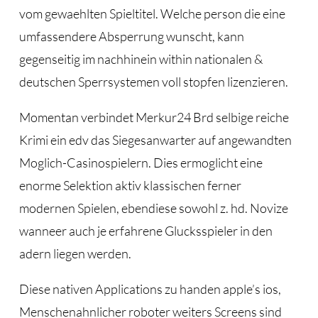
vom gewaehlten Spieltitel. Welche person die eine
umfassendere Absperrung wunscht, kann
gegenseitig im nachhinein within nationalen &
deutschen Sperrsystemen voll stopfen lizenzieren.
Momentan verbindet Merkur24 Brd selbige reiche
Krimi ein edv das Siegesanwarter auf angewandten
Moglich-Casinospielern. Dies ermoglicht eine
enorme Selektion aktiv klassischen ferner
modernen Spielen, ebendiese sowohl z. hd. Novize
wanneer auch je erfahrene Glucksspieler in den
adern liegen werden.
Diese nativen Applications zu handen apple’s ios,
Menschenahnlicher roboter weiters Screens sind