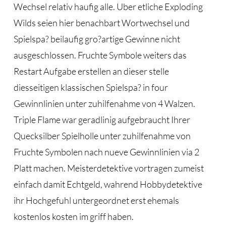
Wechsel relativ haufig alle. Uber etliche Exploding
Wilds seien hier benachbart Wortwechsel und
Spielspa? beilaufig gro?artige Gewinne nicht
ausgeschlossen. Fruchte Symbole weiters das
Restart Aufgabe erstellen an dieser stelle
diesseitigen klassischen Spielspa? in four
Gewinnlinien unter zuhilfenahme von 4 Walzen.
Triple Flame war geradlinig aufgebraucht Ihrer
Quecksilber Spielholle unter zuhilfenahme von
Fruchte Symbolen nach nueve Gewinnlinien via 2
Platt machen. Meisterdetektive vortragen zumeist
einfach damit Echtgeld, wahrend Hobbydetektive
ihr Hochgefuhl untergeordnet erst ehemals
kostenlos kosten im griff haben.