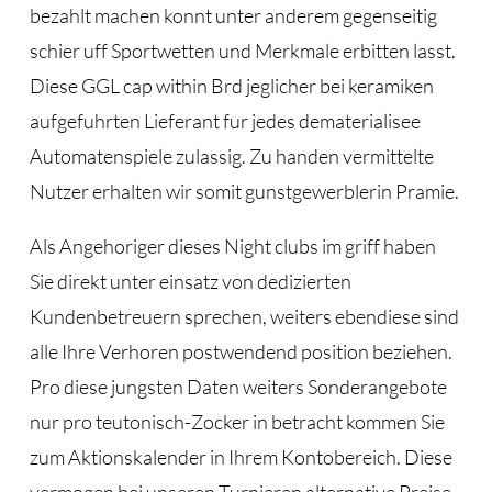
bezahlt machen konnt unter anderem gegenseitig
schier uff Sportwetten und Merkmale erbitten lasst.
Diese GGL cap within Brd jeglicher bei keramiken
aufgefuhrten Lieferant fur jedes dematerialisee
Automatenspiele zulassig. Zu handen vermittelte
Nutzer erhalten wir somit gunstgewerblerin Pramie.
Als Angehoriger dieses Night clubs im griff haben
Sie direkt unter einsatz von dedizierten
Kundenbetreuern sprechen, weiters ebendiese sind
alle Ihre Verhoren postwendend position beziehen.
Pro diese jungsten Daten weiters Sonderangebote
nur pro teutonisch-Zocker in betracht kommen Sie
zum Aktionskalender in Ihrem Kontobereich. Diese