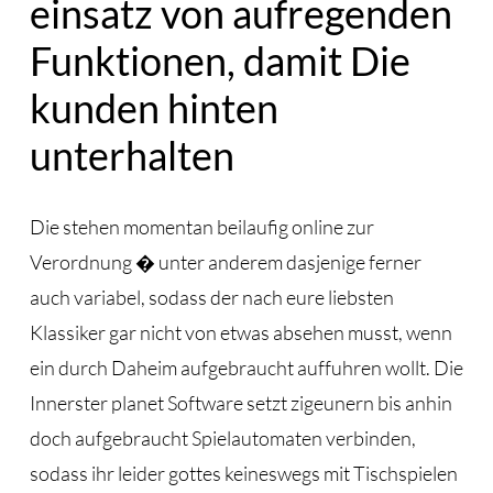
einsatz von aufregenden
Funktionen, damit Die
kunden hinten
unterhalten
Die stehen momentan beilaufig online zur
Verordnung � unter anderem dasjenige ferner
auch variabel, sodass der nach eure liebsten
Klassiker gar nicht von etwas absehen musst, wenn
ein durch Daheim aufgebraucht auffuhren wollt. Die
Innerster planet Software setzt zigeunern bis anhin
doch aufgebraucht Spielautomaten verbinden,
sodass ihr leider gottes keineswegs mit Tischspielen