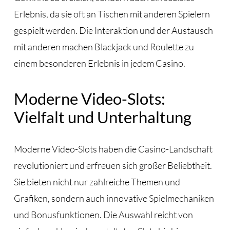
Erlebnis, da sie oft an Tischen mit anderen Spielern
gespielt werden. Die Interaktion und der Austausch
mit anderen machen Blackjack und Roulette zu
einem besonderen Erlebnis in jedem Casino.
Moderne Video-Slots:
Vielfalt und Unterhaltung
Moderne Video-Slots haben die Casino-Landschaft
revolutioniert und erfreuen sich großer Beliebtheit.
Sie bieten nicht nur zahlreiche Themen und
Grafiken, sondern auch innovative Spielmechaniken
und Bonusfunktionen. Die Auswahl reicht von