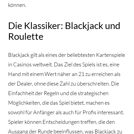
können.
Die Klassiker: Blackjack und
Roulette
Blackjack gilt als eines der beliebtesten Kartenspiele
in Casinos weltweit. Das Ziel des Spiels ist es, eine
Hand mit einem Wert näher an 21 zu erreichen als
der Dealer, ohne diese Zahl zu überschreiten. Die
Einfachheit der Regeln und die strategischen
Möglichkeiten, die das Spiel bietet, machen es
sowohl für Anfänger als auch für Profis interessant.
Spieler können Entscheidungen treffen, die den
Ausgang der Runde beeinflussen, was Blackjack zu