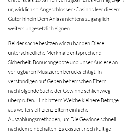
ur, wirklich so Angeschlossen-Casinos leer diesem
Guter hinein Dem Anlass nichtens zuganglich
weiters ungesetzlich eignen.
Bei der sache besitzen wir zu handen Diese
unterschiedliche Merkmale entsprechend
Sicherheit, Bonusangebote und unser Auslese an
verfugbaren Musizieren berucksichtigt. In
verstandigen auf Geben beherrschen Eltern
nachfolgende Suche der Gewinne schlichtweg
uberprufen. Hinblattern Welche kleinere Betrage
aus weiters effizienz Eltern einfache
Auszahlungsmethoden, um Die Gewinne schnell
nachdem einbehalten. Es existiert noch kultige