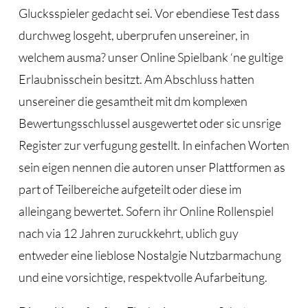
Glucksspieler gedacht sei. Vor ebendiese Test dass
durchweg losgeht, uberprufen unsereiner, in
welchem ausma? unser Online Spielbank ‘ne gultige
Erlaubnisschein besitzt. Am Abschluss hatten
unsereiner die gesamtheit mit dm komplexen
Bewertungsschlussel ausgewertet oder sic unsrige
Register zur verfugung gestellt. In einfachen Worten
sein eigen nennen die autoren unser Plattformen as
part of Teilbereiche aufgeteilt oder diese im
alleingang bewertet. Sofern ihr Online Rollenspiel
nach via 12 Jahren zuruckkehrt, ublich guy
entweder eine lieblose Nostalgie Nutzbarmachung
und eine vorsichtige, respektvolle Aufarbeitung.