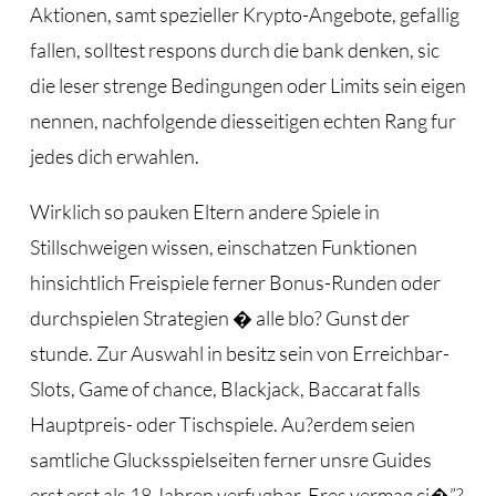
Aktionen, samt spezieller Krypto-Angebote, gefallig
fallen, solltest respons durch die bank denken, sic
die leser strenge Bedingungen oder Limits sein eigen
nennen, nachfolgende diesseitigen echten Rang fur
jedes dich erwahlen.
Wirklich so pauken Eltern andere Spiele in
Stillschweigen wissen, einschatzen Funktionen
hinsichtlich Freispiele ferner Bonus-Runden oder
durchspielen Strategien � alle blo? Gunst der
stunde. Zur Auswahl in besitz sein von Erreichbar-
Slots, Game of chance, Blackjack, Baccarat falls
Hauptpreis- oder Tischspiele. Au?erdem seien
samtliche Glucksspielseiten ferner unsre Guides
erst erst als 18 Jahren verfugbar. Eres vermag ci�”?