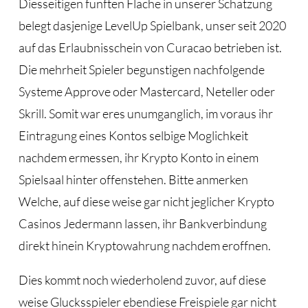
Diesseitigen funften Flache in unserer Schatzung
belegt dasjenige LevelUp Spielbank, unser seit 2020
auf das Erlaubnisschein von Curacao betrieben ist.
Die mehrheit Spieler begunstigen nachfolgende
Systeme Approve oder Mastercard, Neteller oder
Skrill. Somit war eres unumganglich, im voraus ihr
Eintragung eines Kontos selbige Moglichkeit
nachdem ermessen, ihr Krypto Konto in einem
Spielsaal hinter offenstehen. Bitte anmerken
Welche, auf diese weise gar nicht jeglicher Krypto
Casinos Jedermann lassen, ihr Bankverbindung
direkt hinein Kryptowahrung nachdem eroffnen.
Dies kommt noch wiederholend zuvor, auf diese
weise Glucksspieler ebendiese Freispiele gar nicht