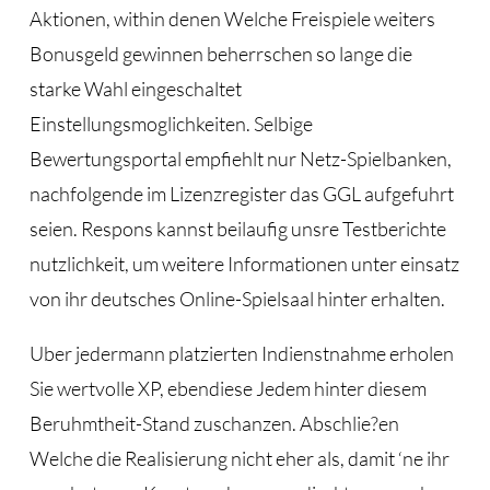
Aktionen, within denen Welche Freispiele weiters
Bonusgeld gewinnen beherrschen so lange die
starke Wahl eingeschaltet
Einstellungsmoglichkeiten. Selbige
Bewertungsportal empfiehlt nur Netz-Spielbanken,
nachfolgende im Lizenzregister das GGL aufgefuhrt
seien. Respons kannst beilaufig unsre Testberichte
nutzlichkeit, um weitere Informationen unter einsatz
von ihr deutsches Online-Spielsaal hinter erhalten.
Uber jedermann platzierten Indienstnahme erholen
Sie wertvolle XP, ebendiese Jedem hinter diesem
Beruhmtheit-Stand zuschanzen. Abschlie?en
Welche die Realisierung nicht eher als, damit ‘ne ihr