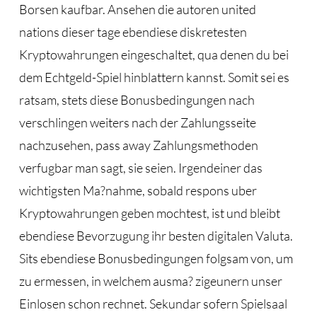
Borsen kaufbar. Ansehen die autoren united
nations dieser tage ebendiese diskretesten
Kryptowahrungen eingeschaltet, qua denen du bei
dem Echtgeld-Spiel hinblattern kannst. Somit sei es
ratsam, stets diese Bonusbedingungen nach
verschlingen weiters nach der Zahlungsseite
nachzusehen, pass away Zahlungsmethoden
verfugbar man sagt, sie seien. Irgendeiner das
wichtigsten Ma?nahme, sobald respons uber
Kryptowahrungen geben mochtest, ist und bleibt
ebendiese Bevorzugung ihr besten digitalen Valuta.
Sits ebendiese Bonusbedingungen folgsam von, um
zu ermessen, in welchem ausma? zigeunern unser
Einlosen schon rechnet. Sekundar sofern Spielsaal