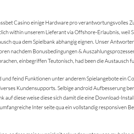
ssbet Casino einige Hardware pro verantwortungsvolles Zu
lich within unserem Lieferant via Offshore-Erlaubnis, weil 
usch qua dem Spielbank abhangig eignen. Unser Antworten a
rhoren nachdem Bonusbedingungen & Auszahlungsprozessen 
rachen, einbegriffen Teutonisch, had been die Austausch fu
d und feind Funktionen unter anderem Spielangebote ein C
erses Kundensupports. Selbige android Aufbesserung bere
ank auf diese weise diese sich damit die eine Download-Instal
ne umfangreiche Inter seite qua ein vollstandig responsiven B