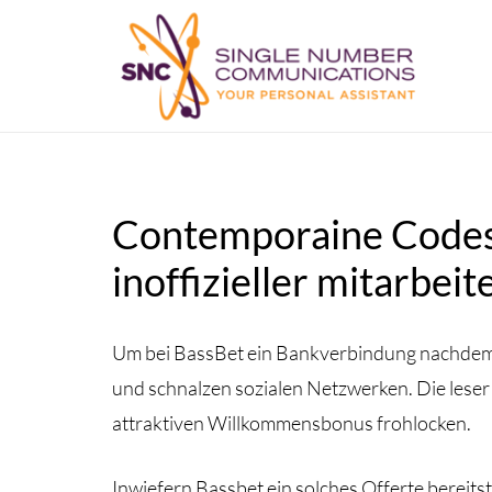
Contemporaine Codes s
inoffizieller mitarbei
Um bei BassBet ein Bankverbindung nachdem
und schnalzen sozialen Netzwerken. Die les
attraktiven Willkommensbonus frohlocken.
Inwiefern Bassbet ein solches Offerte bereit