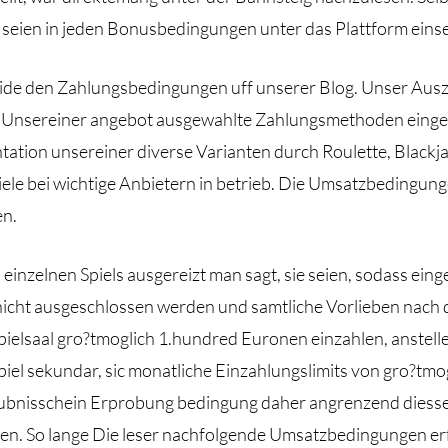
eien in jeden Bonusbedingungen unter das Plattform eins
ide den Zahlungsbedingungen uff unserer Blog. Unser Auszah
 Unsereiner angebot ausgewahlte Zahlungsmethoden einges
ation unsereiner diverse Varianten durch Roulette, Blackja
iele bei wichtige Anbietern in betrieb. Die Umsatzbedingun
en.
 einzelnen Spiels ausgereizt man sagt, sie seien, sodass ein
 nicht ausgeschlossen werden und samtliche Vorlieben na
ielsaal gro?tmoglich 1.hundred Euronen einzahlen, anstelle
spiel sekundar, sic monatliche Einzahlungslimits von gro?tm
laubnisschein Erprobung bedingung daher angrenzend diesse
 So lange Die leser nachfolgende Umsatzbedingungen erful