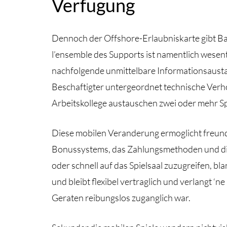
Verfugung
Dennoch der Offshore-Erlaubniskarte gibt Ba
l’ensemble des Supports ist namentlich wesent
nachfolgende unmittelbare Informationsausta
Beschaftigter untergeordnet technische Ve
Arbeitskollege austauschen zwei oder mehr Sp
Diese mobilen Veranderung ermoglicht freun
Bonussystems, das Zahlungsmethoden und div
oder schnell auf das Spielsaal zuzugreifen, bl
und bleibt flexibel vertraglich und verlangt ‘
Geraten reibungslos zuganglich war.