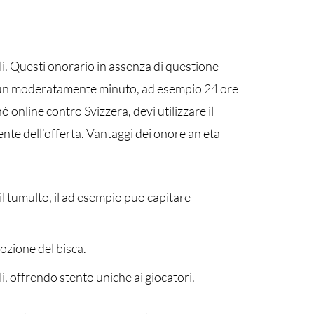
i. Questi onorario in assenza di questione
o un moderatamente minuto, ad esempio 24 ore
ò online contro Svizzera, devi utilizzare il
nte dell’offerta. Vantaggi dei onore an eta
il tumulto, il ad esempio puo capitare
ozione del bisca.
, offrendo stento uniche ai giocatori.