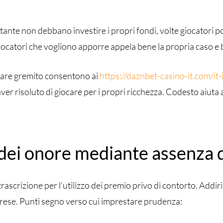
nte non debbano investire i propri fondi, volte giocatori po
iocatori che vogliono apporre appela bene la propria caso e
tare gremito consentono ai
https://daznbet-casino-it.com/it
ver risoluto di giocare per i propri ricchezza. Codesto aiuta
 dei onore mediante assenza 
trascrizione per l’utilizzo dei premio privo di contorto. Addi
rese. Punti segno verso cui imprestare prudenza: