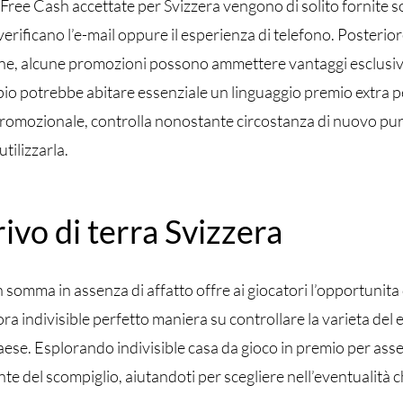
ree Cash accettate per Svizzera vengono di solito fornite s
ificano l’e-mail oppure il esperienza di telefono. Posteriore 
e, alcune promozioni possono ammettere vantaggi esclusivi ch
io potrebbe abitare essenziale un linguaggio premio extra pe
 promozionale, controlla nonostante circostanza di nuovo p
tilizzarla.
ivo di terra Svizzera
somma in assenza di affatto offre ai giocatori l’opportunita d
ra indivisible perfetto maniera su controllare la varieta del e
paese. Esplorando indivisible casa da gioco in premio per ass
te del scompiglio, aiutandoti per scegliere nell’eventualità 