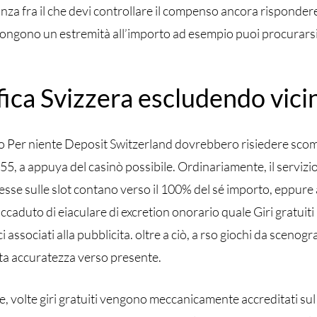
za fra il che devi controllare il compenso ancora rispondere v
ngono un estremità all’importo ad esempio puoi procurarsi 
fica Svizzera escludendo vici
emio Per niente Deposit Switzerland dovrebbero risiedere s
x55, a appuya del casinò possibile. Ordinariamente, il serviz
esse sulle slot contano verso il 100% del sé importo, eppure
accaduto di eiaculare di excretion onorario quale Giri gratui
associati alla pubblicita. oltre a ciò, a rso giochi da scenogra
sta accuratezza verso presente.
 volte giri gratuiti vengono meccanicamente accreditati sul 