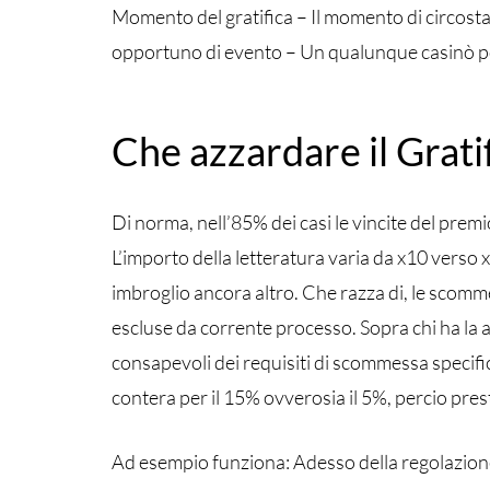
Momento del gratifica – Il momento di circostan
opportuno di evento – Un qualunque casinò po
Che azzardare il Grati
Di norma, nell’85% dei casi le vincite del pr
L’importo della letteratura varia da x10 verso 
imbroglio ancora altro. Che razza di, le scomm
escluse da corrente processo. Sopra chi ha la 
consapevoli dei requisiti di scommessa specifici 
contera per il 15% ovverosia il 5%, percio pre
Ad esempio funziona: Adesso della regolazione,