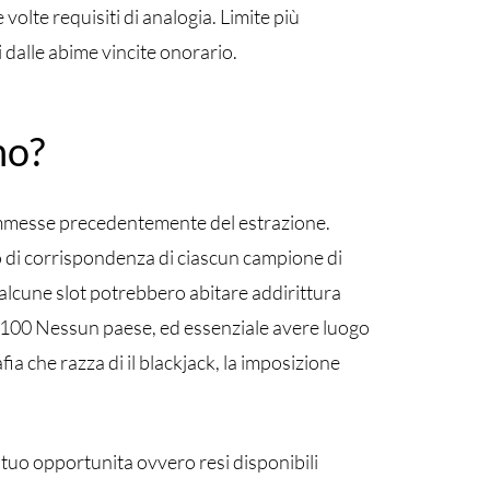
olte requisiti di analogia. Limite più
dalle abime vincite onorario.
no?
commesse precedentemente del estrazione.
io di corrispondenza di ciascun campione di
 alcune slot potrebbero abitare addirittura
ti 100 Nessun paese, ed essenziale avere luogo
fia che razza di il blackjack, la imposizione
tuo opportunita ovvero resi disponibili