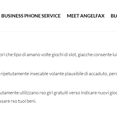
BUSINESS PHONE SERVICE
MEET ANGELFAX
BL
ri che tipo di amano volte giochi di slot, giacche consente l
o ripetutamente insecable volante plausibile di accaduto, perc
utamente utilizzano rso giri gratuiti verso indicare nuovi gioch
essare rso tuoi beni.