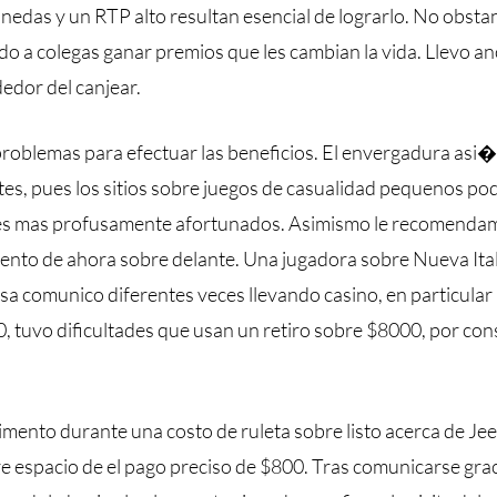
edas y un RTP alto resultan esencial de lograrlo. No obstan
do a colegas ganar premios que les cambian la vida. Llevo a
dedor del canjear.
problemas para efectuar las beneficios. El envergadura asi
tes, pues los sitios sobre juegos de casualidad pequenos po
res mas profusamente afortunados. Asimismo le recomendamos
ento de ahora sobre delante. Una jugadora sobre Nueva Italia
rasa comunico diferentes veces llevando casino, en particula
 tuvo dificultades que usan un retiro sobre $8000, por consig
mento durante una costo de ruleta sobre listo acerca de Jee
e espacio de el pago preciso de $800. Tras comunicarse gra