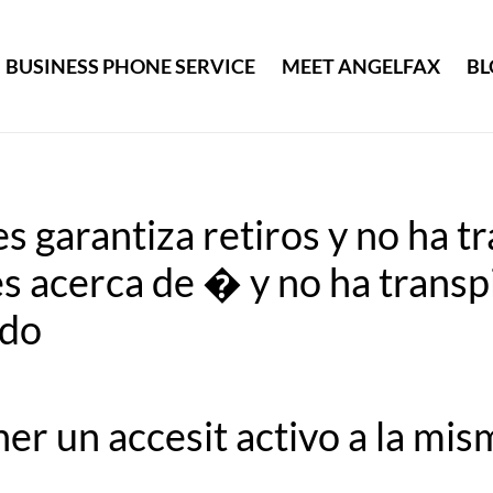
BUSINESS PHONE SERVICE
MEET ANGELFAX
BL
es garantiza retiros y no ha 
s acerca de � y no ha transpi
ido
ner un accesit activo a la mi