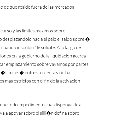
so de que reside fuera de las mercados
curso y las limites maximos sobre
o desplazandolo hacia el pelo el saldo sobre �
ndo inscribiri? le solicite. A lo largo de
iones en la gobierno de la liquidacion acerca
 sacar emplazamiento sobre vayamos por partes
ar �Limites� entre su cuenta y no ha
s mas estrictos con el fin de la activacion
e que todo impedimento cual disponga de al
 va a apoyar sobre el silli�n defina sobre