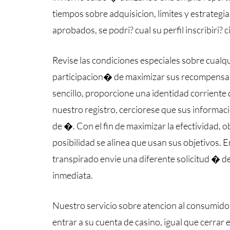
tiempos sobre adquisicion, limites y estrategi
aprobados, se podri? cual su perfil inscribiri? 
Revise las condiciones especiales sobre cualq
participacion� de maximizar sus recompensas s
sencillo, proporcione una identidad corriente 
nuestro registro, cerciorese que sus informacio
de �. Con el fin de maximizar la efectividad,
posibilidad se alinea que usan sus objetivos. 
transpirado envie una diferente solicitud � deb
inmediata.
Nuestro servicio sobre atencion al consumidor
entrar a su cuenta de casino, igual que cerrar