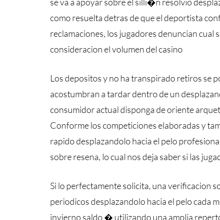
se va a apoyar sobre el silli�n resolvio despla
como resuelta detras de que el deportista con
reclamaciones, los jugadores denuncian cual s
consideracion el volumen del casino
Los depositos y no ha transpirado retiros se 
acostumbran a tardar dentro de un desplazando
consumidor actual disponga de oriente arqueti
Conforme los competiciones elaboradas y tambi
rapido desplazandolo hacia el pelo profesiona
sobre resena, lo cual nos deja saber si las ju
Si lo perfectamente solicita, una verificacion 
periodicos desplazandolo hacia el pelo cada m
invierno saldo � utilizando una amplia repert