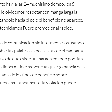
nte hay la las 24 muchisimo tiempo, los 5
lo olvidemos respetar con manga larga la
andolo hacia el pelo el beneficio no aparece,
r tecnicismos Fuero promocional rapido.
ca de comunicacion sin intermediarios usando
bar las palabras especialistas de el campana
caso de que existe un margen en todo podrian
edir permitirse mover cualquier ganancia de la
ania de los fines de beneficio sobre
iones simultaneamente; la violacion puede