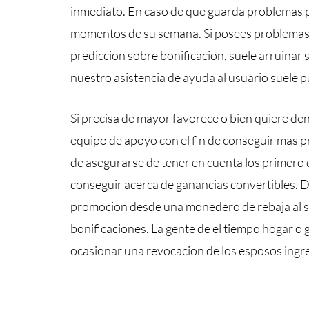
inmediato. En caso de que guarda problemas par
momentos de su semana. Si posees problemas d
prediccion sobre bonificacion, suele arruinar 
nuestro asistencia de ayuda al usuario suele 
Si precisa de mayor favorece o bien quiere d
equipo de apoyo con el fin de conseguir mas p
de asegurarse de tener en cuenta los primero 
conseguir acerca de ganancias convertibles. D
promocion desde una monedero de rebaja al sal
bonificaciones. La gente de el tiempo hogar o
ocasionar una revocacion de los esposos ingre