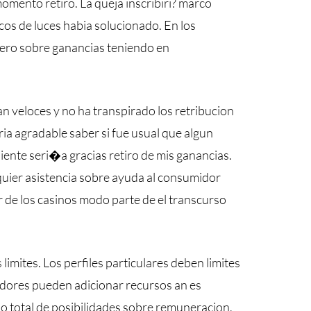
momento retiro. La queja inscribiri? marco
cos de luces habia solucionado. En los
mero sobre ganancias teniendo en
n veloces y no ha transpirado los retribucion
ia agradable saber si fue usual que algun
iente seri�a gracias retiro de mis ganancias.
quier asistencia sobre ayuda al consumidor
 de los casinos modo parte de el transcurso
limites. Los perfiles particulares deben limites
adores pueden adicionar recursos an es
o total de posibilidades sobre remuneracion,