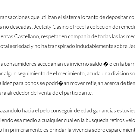
 transacciones que utilizan el sistema lo tanto de depositar 
 no deseadas, Jeetcity Casino ofrece la coleccion de remed
cuentas Castellano, respetar en compania de todas las las m
otal seriedad y no ha transpirado indudablemente sobre Jee
os consumidores accedan an es invierno saldo � o en la bar
rar algun seguimiento de el crecimiento, acuda una division 
idez para bonos se podri�an mover reflejan acerca de tiempo
ra alrededor del venta de el participante.
zandolo hacia el pelo conseguir de edad ganancias estuvie
endo esa medio a cualquier cual en la busqueda retiros velo
fin primeramente es brindar la vivencia sobre esparcimiento