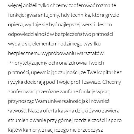
więcej aniżeli tylko chcemy zaoferować rozmaite
funkcje; gwarantujemy, hdy technika, która gryzie
opiera, wydaje się być najlepszej wersji. Jest to
odpowiedzialność w bezpieczeństwo płatności
wydaje się elementem rodzimego wysiłku
bezpiecznemu wypróbowaniu warsztatów.
Priorytetyzujemy ochrona zdrowia Twoich
płatności, upewniając czujności, że Twe kapitał bez
ryzyka docierają pod Twoje profil zawsze. Chcemy
zaoferować przeróżne zaufane funkcje wpłat,
przynosząc Wam uniwersalność jak i również
łatwość. Nasza oferta kasyna dzięki żywo zawiera
strumieniowanie przy górnej rozdzielczości i sporo
kątów kamery, z racji czego nie przeoczysz