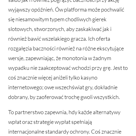
wyjąwszy opóźnień. Ów platforma może pochwalić
się niesamowitym typem chodliwych gierek
slotowych, stworzonych, aby zaskakiwać jak i
również bawić wszelakiego gracza. Ich oferta
rozgałęzia baczności również na różne ekscytujące
wersje, zapewniając, że monotonia w żadnym
wypadku nie zaakceptować wchodzi przy grę. Jest to
coś znacznie więcej aniżeli tylko kasyno
internetowego; owe wszechświat gry, dokładnie
dobrany, by zaoferować trochę gwoli wszystkich.
To partnerstwo zapewnia, hdy każde alternatywy
wpłat oraz strategie wypłat spełniają
internacjonalne standardy ochrony. Coś znacznie