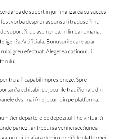
acordarea de suport in jur finalizarea cu succes
u fost vorba despre raspunsuri traduse ?i nu
rde suport ?i, de asemenea, in limba romana,
nteligen?a Artificiala. Bonusurile care apar
n rulaj greu efectuat. Alegerea cazinoului
torului.
 pentru a fi capabil impresioneze. Spre
ortan?a echitabil pe jocurile tradi?ionale din
rsoanele dvs. mai Ane jocuri din pe platforma.
 Fi?ier departe-o pe depozitul The virtual ?i
unde pariezi, ar trebui sa verifici sec?iunea
gatorului, in afara de din condi?iile platformei