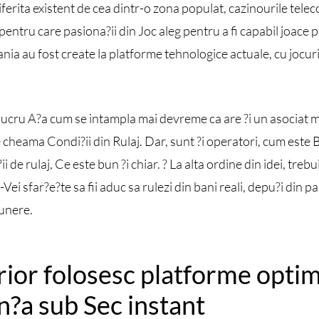
erita existent de cea dintr-o zona populat, cazinourile tele
 pentru care pasiona?ii din Joc aleg pentru a fi capabil joace 
a au fost create la platforme tehnologice actuale, cu jocuri 
 lucru A?a cum se intampla mai devreme ca are ?i un asociat m
 cheama Condi?ii din Rulaj. Dar, sunt ?i operatori, cum este
de rulaj, Ce este bun ?i chiar. ? La alta ordine din idei, trebu
Vei sfar?e?te sa fii aduc sa rulezi din bani reali, depu?i din pa
unere.
rior folosesc platforme optimi
n?a sub Sec instant