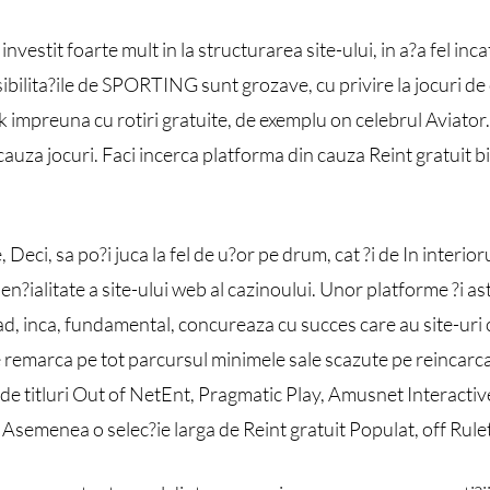
investit foarte mult in la structurarea site-ului, in a?a fel in
ibilita?ile de SPORTING sunt grozave, cu privire la jocuri de c
 impreuna cu rotiri gratuite, de exemplu on celebrul Aviato
din cauza jocuri. Faci incerca platforma din cauza Reint gratuit
eci, sa po?i juca la fel de u?or pe drum, cat ?i de In interior
den?ialitate a site-ului web al cazinoului. Unor platforme ?i a
d, inca, fundamental, concureaza cu succes care au site-uri c
emarca pe tot parcursul minimele sale scazute pe reincarcari
 de titluri Out of NetEnt, Pragmatic Play, Amusnet Interactive
 Asemenea o selec?ie larga de Reint gratuit Populat, off Rulet