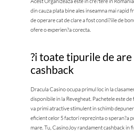
Acest Organizeaza este in cre?tere in Romania
din cauza plata bine ales inseamna mai rapid fr
de operare cat de clare a fost condi?iile de bo
ofere o experien?a corecta.
?i toate tipurile de are
cashback
Dracula Casino ocupa primul loc in la clasament
disponibile in la Revegheat. Pachetele este de
va primi atractive stimulent in schimb depuner
eficient celor 5 factori reprezinta o speran?a 
mare. Tu, CasinoJoy randament cashback in fie