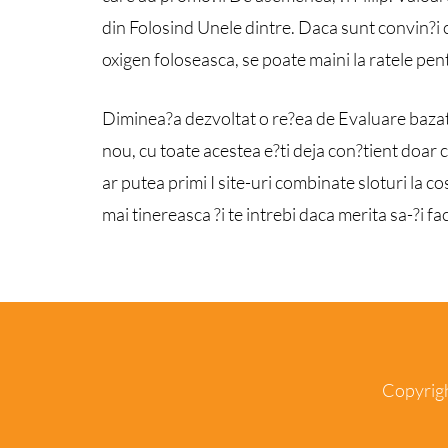
din Folosind Unele dintre. Daca sunt convin?i
oxigen foloseasca, se poate maini la ratele pen
Diminea?a dezvoltat o re?ea de Evaluare bazat p
nou, cu toate acestea e?ti deja con?tient doar
ar putea primi I site-uri combinate sloturi la 
mai tinereasca ?i te intrebi daca merita sa-?i fa
Copyrigh