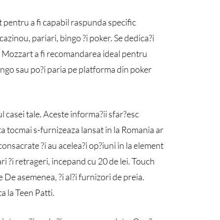
cat pentru a fi capabil raspunda specific
azinou, pariari, bingo ?i poker. Se dedica?i
r. Mozzart a fi recomandarea ideal pentru
 bingo sau po?i paria pe platforma din poker
ul casei tale. Aceste informa?ii sfar?esc
sta tocmai s-furnizeaza lansat in la Romania ar
onsacrate ?i au acelea?i op?iuni in la element
 ?i retrageri, incepand cu 20 de lei. Touch
 De asemenea, ?i al?i furnizori de preia.
a la Teen Patti.