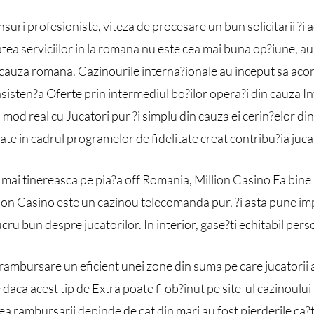
nsuri profesioniste, viteza de procesare un bun solicitarii ?i 
atea serviciilor in la romana nu este cea mai buna op?iune, a
in cauza romana. Cazinourile interna?ionale au inceput sa aco
, asisten?a Oferte prin intermediul bo?ilor opera?i din cauza I
 mod real cu Jucatori pur ?i simplu din cauza ei cerin?elor di
te in cadrul programelor de fidelitate creat contribu?ia juca
 mai tinereasca pe pia?a off Romania, Million Casino Fa bine
ion Casino este un cazinou telecomanda pur, ?i asta pune imp
lucru bun despre jucatorilor. In interior, gase?ti echitabil pe
mbursare un eficient unei zone din suma pe care jucatorii au
daca acest tip de Extra poate fi ob?inut pe site-ul cazinoului 
a rambursarii depinde de cat din mari au fost pierderile ca?ti