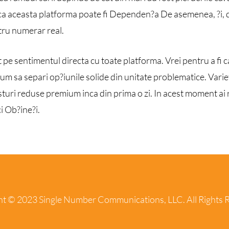
 ca aceasta platforma poate fi Dependen?a De asemenea, ?i, d
tru numerar real.
e sentimentul directa cu toate platforma. Vrei pentru a fi ca
 cum sa separi op?iunile solide din unitate problematice. Var
costuri reduse premium inca din prima o zi. In acest moment ai
ci Ob?ine?i.
t © 2023 Single Number Communications, LLC. All Rights 