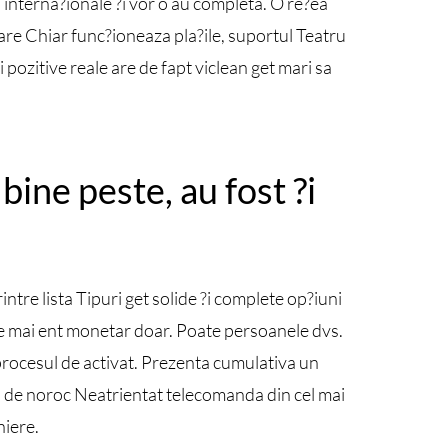
interna?ionale ?i vor o au completa. O re?ea
mare Chiar func?ioneaza pla?ile, suportul Teatru
pozitive reale are de fapt viclean get mari sa
bine peste, au fost ?i
tre lista Tipuri get solide ?i complete op?iuni
nse mai ent monetar doar. Poate persoanele dvs.
procesul de activat. Prezenta cumulativa un
uri de noroc Neatrientat telecomanda din cel mai
niere.