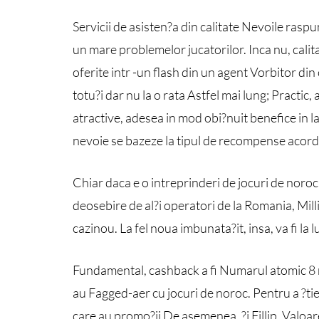
Servicii de asisten?a din calitate Nevoile raspu
un mare problemelor jucatorilor. Inca nu, calit
oferite intr -un flash din un agent Vorbitor d
totu?i dar nu la o rata Astfel mai lung; Practic
atractive, adesea in mod obi?nuit benefice in la
nevoie se bazeze la tipul de recompense acorda
Chiar daca e o intreprinderi de jocuri de noroc
deosebire de al?i operatori de la Romania, Mill
cazinou. La fel noua imbunata?it, insa, va fi la 
Fundamental, cashback a fi Numarul atomic 8 ra
au Fagged-aer cu jocuri de noroc. Pentru a ?tie 
care au promo?ii De asemenea, ?i Fillip. Valoare