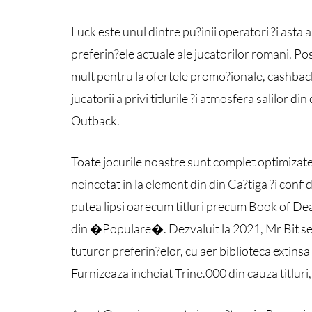
Luck este unul dintre pu?inii operatori ?i asta a 
preferin?ele actuale ale jucatorilor romani. Pos
mult pentru la ofertele promo?ionale, cashback
jucatorii a privi titlurile ?i atmosfera salilor 
Outback.
Toate jocurile noastre sunt complet optimizate, D
neincetat in la element din din Ca?tiga ?i confi
putea lipsi oarecum titluri precum Book of Dea
din �Populare�. Dezvaluit la 2021, Mr Bit se r
tuturor preferin?elor, cu aer biblioteca extinsa
Furnizeaza incheiat Trine.000 din cauza titluri,