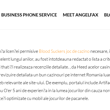
BUSINESS PHONE SERVICE
MEET ANGELFAX
BL
n?a licen?ei permisive
Blood Suckers joc de cazino
necesare, i
ent lungul anilor, au fost intotdeauna redactat o lista a crit
i that i?i realizeaza recenziile detaliate. , da Heed acelor cas
 revizuire detaliata un bun cazinouri pe internet Romania luare
b relevante ale site-ului. De exemplu, portalul include Artif
 au O’er 5 ani de experien?a in la lumea jocurilor din cauza 
i optimizate cu mobil ale jocurilor de pacanele.