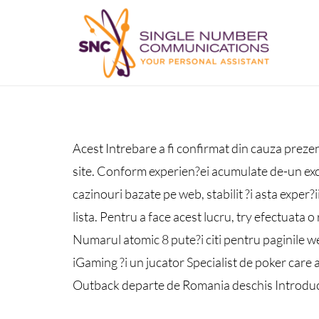
Acest Intrebare a fi confirmat din cauza preze
site. Conform experien?ei acumulate de-un excel
cazinouri bazate pe web, stabilit ?i asta exper?i
lista. Pentru a face acest lucru, try efectuata o
Numarul atomic 8 pute?i citi pentru paginile we
iGaming ?i un jucator Specialist de poker care
Outback departe de Romania deschis Introduce?