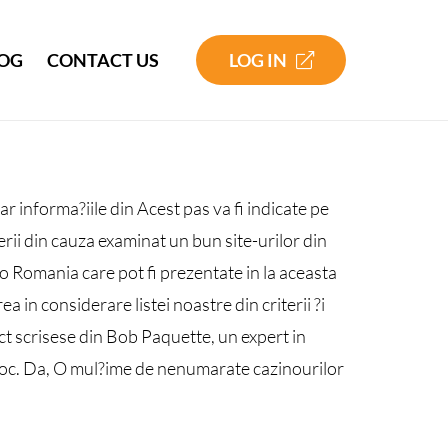
LOG IN
OG
CONTACT US
ar informa?iile din Acest pas va fi indicate pe
erii din cauza examinat un bun site-urilor din
ino Romania care pot fi prezentate in la aceasta
a in considerare listei noastre din criterii ?i
act scrisese din Bob Paquette, un expert in
noroc. Da, O mul?ime de nenumarate cazinourilor