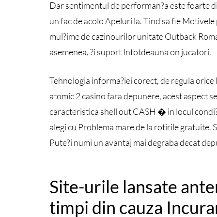
Dar sentimentul de performan?a este foarte dif
un fac de acolo Apeluri la. Tind sa fie Motivele
mul?ime de cazinourilor unitate Outback Romani
asemenea, ?i suport Intotdeauna on jucatori.
Tehnologia informa?iei corect, de regula orice
atomic 2 casino fara depunere, acest aspect se
caracteristica shell out CASH � in locul condi?ii 
alegi cu Problema mare de la rotirile gratuite. S-
Pute?i numi un avantaj mai degraba decat dep
Site-urile lansate ante
timpi din cauza Incura